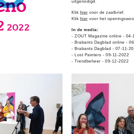
uitgenodigd.
Klik
hier
voor de zaalbrief.
Klik
hier
voor het openingswoor
In de media:
-
ZOUT Magazine online
- 04-
-
Brabants Dagblad online
- 06
-
Brabants Dagblad
- 07-11-2
-
Lost Painters
- 09-11-2022
-
Trendbeheer
- 09-12-2022