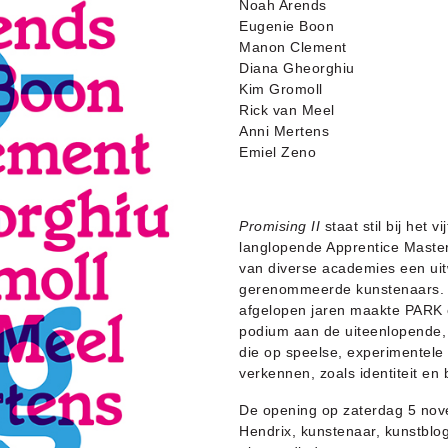
Noah Arends
Eugenie Boon
Manon Clement
Diana Gheorghiu
Kim Gromoll
Rick van Meel
Anni Mertens
Emiel Zeno
Promising II
staat stil bij het 
langlopende Apprentice Master
van diverse academies een ui
gerenommeerde kunstenaars. 
afgelopen jaren maakte PARK e
podium aan de uiteenlopende, 
die op speelse, experimentele 
verkennen, zoals identiteit en
De opening op zaterdag 5 nov
Hendrix, kunstenaar, kunstblo