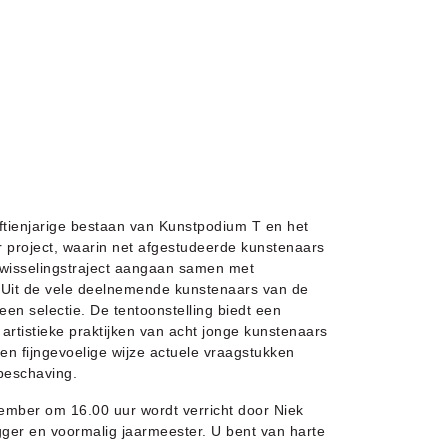
vijftienjarige bestaan van Kunstpodium T en het
 project, waarin net afgestudeerde kunstenaars
twisselingstraject aangaan samen met
Uit de vele deelnemende kunstenaars van de
en selectie. De tentoonstelling biedt een
artistieke praktijken van acht jonge kunstenaars
en fijngevoelige wijze actuele vraagstukken
 beschaving.
ember om 16.00 uur wordt verricht door Niek
gger en voormalig jaarmeester. U bent van harte