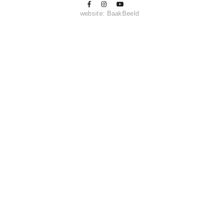
website:
BaakBeeld