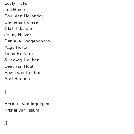
Lesly Hicks
Luc Hoekx
Paul den Hollander
Clemens Hollerer
Olaf Holzapfel
Jenny Holzer
Danielle Hoogendoorn
Yago Hortal
Toine Horvers
&Hedwig Houben
Seet van Hout
Pavèl van Houten
Aart Houtman
I
Herman van Ingelgem
Kristel van Issum
J