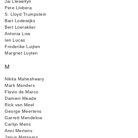
Jai Llewellyn
Pere Llobera
S. Lloyd Trumpstein
Bart Lodewijks
Bert Loerakker
Antonia Low
Ien Lucas
Frederike Luijten
Margriet Luyten
M
Nikita Maheshwary
Mark Manders
Flavio de Marco
Damien Meade
Rick van Meel
George Meertens
Garrett Mendelow
Carlijn Mens
Anni Mertens
Janus Metsaars