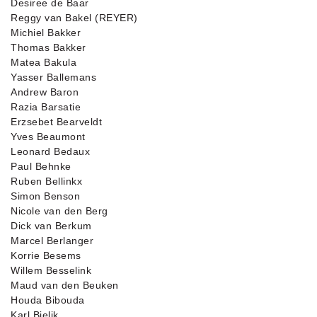
Desiree de Baar
Reggy van Bakel (REYER)
Michiel Bakker
Thomas Bakker
Matea Bakula
Yasser Ballemans
Andrew Baron
Razia Barsatie
Erzsebet Bearveldt
Yves Beaumont
Leonard Bedaux
Paul Behnke
Ruben Bellinkx
Simon Benson
Nicole van den Berg
Dick van Berkum
Marcel Berlanger
Korrie Besems
Willem Besselink
Maud van den Beuken
Houda Bibouda
Karl Bielik