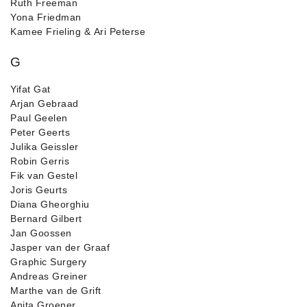
Ruth Freeman
Yona Friedman
Kamee Frieling & Ari Peterse
G
Yifat Gat
Arjan Gebraad
Paul Geelen
Peter Geerts
Julika Geissler
Robin Gerris
Fik van Gestel
Joris Geurts
Diana Gheorghiu
Bernard Gilbert
Jan Goossen
Jasper van der Graaf
Graphic Surgery
Andreas Greiner
Marthe van de Grift
Anita Groener