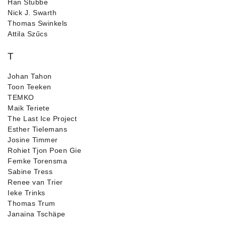
Han Stubbe
Nick J. Swarth
Thomas Swinkels
Attila Szűcs
T
Johan Tahon
Toon Teeken
TEMKO
Maik Teriete
The Last Ice Project
Esther Tielemans
Josine Timmer
Rohiet Tjon Poen Gie
Femke Torensma
Sabine Tress
Renee van Trier
Ieke Trinks
Thomas Trum
Janaina Tschäpe