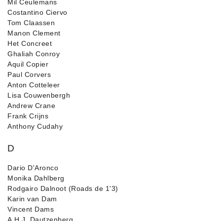
Mil Ceulemans
Costantino Ciervo
Tom Claassen
Manon Clement
Het Concreet
Ghaliah Conroy
Aquil Copier
Paul Corvers
Anton Cotteleer
Lisa Couwenbergh
Andrew Crane
Frank Crijns
Anthony Cudahy
D
Dario D'Aronco
Monika Dahlberg
Rodgairo Dalnoot (Roads de 1'3)
Karin van Dam
Vincent Dams
A.H.J. Dautzenberg