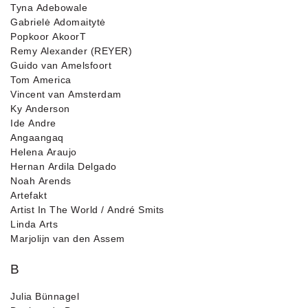
Tyna Adebowale
Gabrielė Adomaitytė
Popkoor AkoorT
Remy Alexander (REYER)
Guido van Amelsfoort
Tom America
Vincent van Amsterdam
Ky Anderson
Ide Andre
Angaangaq
Helena Araujo
Hernan Ardila Delgado
Noah Arends
Artefakt
Artist In The World / André Smits
Linda Arts
Marjolijn van den Assem
B
Julia Bünnagel