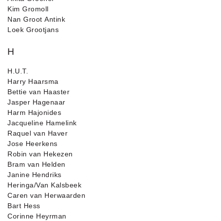
Kim Gromoll
Nan Groot Antink
Loek Grootjans
H
H.U.T.
Harry Haarsma
Bettie van Haaster
Jasper Hagenaar
Harm Hajonides
Jacqueline Hamelink
Raquel van Haver
Jose Heerkens
Robin van Hekezen
Bram van Helden
Janine Hendriks
Heringa/Van Kalsbeek
Caren van Herwaarden
Bart Hess
Corinne Heyrman