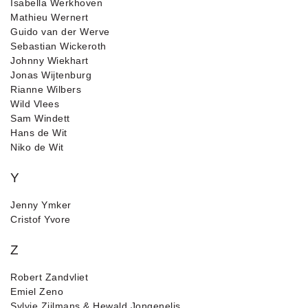
Isabella Werkhoven
Mathieu Wernert
Guido van der Werve
Sebastian Wickeroth
Johnny Wiekhart
Jonas Wijtenburg
Rianne Wilbers
Wild Vlees
Sam Windett
Hans de Wit
Niko de Wit
Y
Jenny Ymker
Cristof Yvore
Z
Robert Zandvliet
Emiel Zeno
Sylvie Zijlmans & Hewald Jongenelis